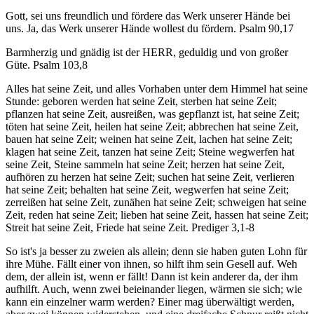
Gott, sei uns freundlich und fördere das Werk unserer Hände bei
uns. Ja, das Werk unserer Hände wollest du fördern. Psalm 90,17
Barmherzig und gnädig ist der HERR, geduldig und von großer
Güte. Psalm 103,8
Alles hat seine Zeit, und alles Vorhaben unter dem Himmel hat seine
Stunde: geboren werden hat seine Zeit, sterben hat seine Zeit;
pflanzen hat seine Zeit, ausreißen, was gepflanzt ist, hat seine Zeit;
töten hat seine Zeit, heilen hat seine Zeit; abbrechen hat seine Zeit,
bauen hat seine Zeit; weinen hat seine Zeit, lachen hat seine Zeit;
klagen hat seine Zeit, tanzen hat seine Zeit; Steine wegwerfen hat
seine Zeit, Steine sammeln hat seine Zeit; herzen hat seine Zeit,
aufhören zu herzen hat seine Zeit; suchen hat seine Zeit, verlieren
hat seine Zeit; behalten hat seine Zeit, wegwerfen hat seine Zeit;
zerreißen hat seine Zeit, zunähen hat seine Zeit; schweigen hat seine
Zeit, reden hat seine Zeit; lieben hat seine Zeit, hassen hat seine Zeit;
Streit hat seine Zeit, Friede hat seine Zeit. Prediger 3,1-8
So ist's ja besser zu zweien als allein; denn sie haben guten Lohn für
ihre Mühe. Fällt einer von ihnen, so hilft ihm sein Gesell auf. Weh
dem, der allein ist, wenn er fällt! Dann ist kein anderer da, der ihm
aufhilft. Auch, wenn zwei beieinander liegen, wärmen sie sich; wie
kann ein einzelner warm werden? Einer mag überwältigt werden,