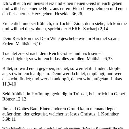
Ich will euch ein neues Herz und einen neuen Geist in euch geben
und will das steinerne Herz aus eurem Fleisch wegnehmen und euch
ein fleischernes Herz geben. Hesekiel 36,26
Freue dich und sei fröhlich, du Tochter Zion, denn siehe, ich komme
und will bei dir wohnen, spricht der HERR. Sacharja 2,14
Dein Reich komme. Dein Wille geschehe wie im Himmel so auf
Erden. Matthäus 6,10
Trachtet zuerst nach dem Reich Gottes und nach seiner
Gerechtigkeit; so wird euch das alles zufallen. Matthäus 6,33
Bittet, so wird euch gegeben; suchet, so werdet ihr finden; klopfet
an, so wird euch aufgetan. Denn wer da bittet, empfängt, und wer
da sucht, findet; und wer da anklopft, denen wird aufgetan. Lukas
11,9-10
Seid fröhlich in Hoffnung, geduldig in Trübsal, beharrlich im Gebet.
Römer 12,12
Ihr seid Gottes Bau. Einen anderen Grund kann niemand legen
außer dem, der gelegt ist, welcher ist Jesus Christus. 1 Korinther
3,9b.11
Wer kärglich sät, wird auch kärglich ernten. Wer in Segensfülle sät,