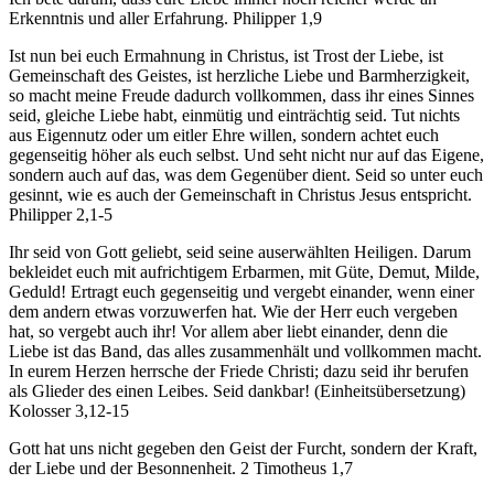
Erkenntnis und aller Erfahrung. Philipper 1,9
Ist nun bei euch Ermahnung in Christus, ist Trost der Liebe, ist
Gemeinschaft des Geistes, ist herzliche Liebe und Barmherzigkeit,
so macht meine Freude dadurch vollkommen, dass ihr eines Sinnes
seid, gleiche Liebe habt, einmütig und einträchtig seid. Tut nichts
aus Eigennutz oder um eitler Ehre willen, sondern achtet euch
gegenseitig höher als euch selbst. Und seht nicht nur auf das Eigene,
sondern auch auf das, was dem Gegenüber dient. Seid so unter euch
gesinnt, wie es auch der Gemeinschaft in Christus Jesus entspricht.
Philipper 2,1-5
Ihr seid von Gott geliebt, seid seine auserwählten Heiligen. Darum
bekleidet euch mit aufrichtigem Erbarmen, mit Güte, Demut, Milde,
Geduld! Ertragt euch gegenseitig und vergebt einander, wenn einer
dem andern etwas vorzuwerfen hat. Wie der Herr euch vergeben
hat, so vergebt auch ihr! Vor allem aber liebt einander, denn die
Liebe ist das Band, das alles zusammenhält und vollkommen macht.
In eurem Herzen herrsche der Friede Christi; dazu seid ihr berufen
als Glieder des einen Leibes. Seid dankbar! (Einheitsübersetzung)
Kolosser 3,12-15
Gott hat uns nicht gegeben den Geist der Furcht, sondern der Kraft,
der Liebe und der Besonnenheit. 2 Timotheus 1,7