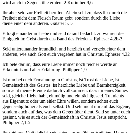
wird auch in Segensfülle ernten. 2 Korinther 9,6
Ihr aber seid zur Freiheit berufen. Allein seht zu, dass ihr durch die
Freiheit nicht dem Fleisch Raum gebt, sondern durch die Liebe
diene einer dem anderen. Galater 5,13
Ertragt einander in Liebe und seid darauf bedacht, zu wahren die
Einigkeit im Geist durch das Band des Friedens. Epheser 4,2b-3
Seid untereinander freundlich und herzlich und vergebt einer dem
anderen, wie auch Gott euch vergeben hat in Christus. Epheser 4,32
Ich bete darum, dass eure Liebe immer noch reicher werde an
Erkenntnis und aller Erfahrung. Philipper 1,9
Ist nun bei euch Ermahnung in Christus, ist Trost der Liebe, ist
Gemeinschaft des Geistes, ist herzliche Liebe und Barmherzigkeit,
so macht meine Freude dadurch vollkommen, dass ihr eines Sinnes
seid, gleiche Liebe habt, einmütig und einträchtig seid. Tut nichts
aus Eigennutz oder um eitler Ehre willen, sondern achtet euch
gegenseitig höher als euch selbst. Und seht nicht nur auf das Eigene,
sondern auch auf das, was dem Gegenüber dient. Seid so unter euch
gesinnt, wie es auch der Gemeinschaft in Christus Jesus entspricht.
Philipper 2,1-5
Ihr seid von Gott geliebt, seid seine auserwählten Heiligen. Darum