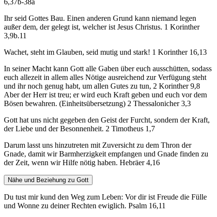
6,37b-38a
Ihr seid Gottes Bau. Einen anderen Grund kann niemand legen
außer dem, der gelegt ist, welcher ist Jesus Christus. 1 Korinther
3,9b.11
Wachet, steht im Glauben, seid mutig und stark! 1 Korinther 16,13
In seiner Macht kann Gott alle Gaben über euch ausschütten, sodass
euch allezeit in allem alles Nötige ausreichend zur Verfügung steht
und ihr noch genug habt, um allen Gutes zu tun, 2 Korinther 9,8
Aber der Herr ist treu; er wird euch Kraft geben und euch vor dem
Bösen bewahren. (Einheitsübersetzung) 2 Thessalonicher 3,3
Gott hat uns nicht gegeben den Geist der Furcht, sondern der Kraft,
der Liebe und der Besonnenheit. 2 Timotheus 1,7
Darum lasst uns hinzutreten mit Zuversicht zu dem Thron der
Gnade, damit wir Barmherzigkeit empfangen und Gnade finden zu
der Zeit, wenn wir Hilfe nötig haben. Hebräer 4,16
Nähe und Beziehung zu Gott
Du tust mir kund den Weg zum Leben: Vor dir ist Freude die Fülle
und Wonne zu deiner Rechten ewiglich. Psalm 16,11