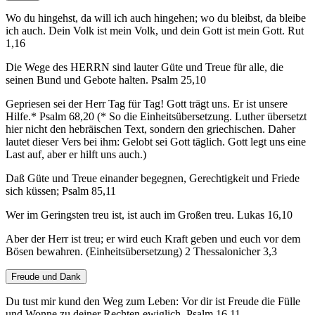
Wo du hingehst, da will ich auch hingehen; wo du bleibst, da bleibe
ich auch. Dein Volk ist mein Volk, und dein Gott ist mein Gott. Rut
1,16
Die Wege des HERRN sind lauter Güte und Treue für alle, die
seinen Bund und Gebote halten. Psalm 25,10
Gepriesen sei der Herr Tag für Tag! Gott trägt uns. Er ist unsere
Hilfe.* Psalm 68,20 (* So die Einheitsübersetzung. Luther übersetzt
hier nicht den hebräischen Text, sondern den griechischen. Daher
lautet dieser Vers bei ihm: Gelobt sei Gott täglich. Gott legt uns eine
Last auf, aber er hilft uns auch.)
Daß Güte und Treue einander begegnen, Gerechtigkeit und Friede
sich küssen; Psalm 85,11
Wer im Geringsten treu ist, ist auch im Großen treu. Lukas 16,10
Aber der Herr ist treu; er wird euch Kraft geben und euch vor dem
Bösen bewahren. (Einheitsübersetzung) 2 Thessalonicher 3,3
Freude und Dank
Du tust mir kund den Weg zum Leben: Vor dir ist Freude die Fülle
und Wonne zu deiner Rechten ewiglich. Psalm 16,11