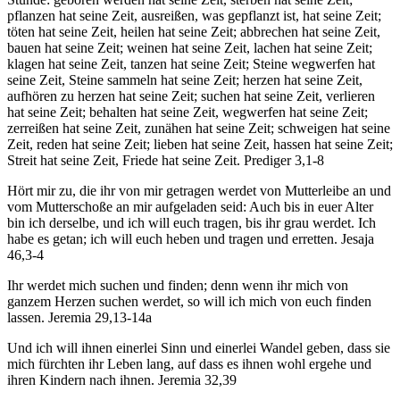
pflanzen hat seine Zeit, ausreißen, was gepflanzt ist, hat seine Zeit;
töten hat seine Zeit, heilen hat seine Zeit; abbrechen hat seine Zeit,
bauen hat seine Zeit; weinen hat seine Zeit, lachen hat seine Zeit;
klagen hat seine Zeit, tanzen hat seine Zeit; Steine wegwerfen hat
seine Zeit, Steine sammeln hat seine Zeit; herzen hat seine Zeit,
aufhören zu herzen hat seine Zeit; suchen hat seine Zeit, verlieren
hat seine Zeit; behalten hat seine Zeit, wegwerfen hat seine Zeit;
zerreißen hat seine Zeit, zunähen hat seine Zeit; schweigen hat seine
Zeit, reden hat seine Zeit; lieben hat seine Zeit, hassen hat seine Zeit;
Streit hat seine Zeit, Friede hat seine Zeit. Prediger 3,1-8
Hört mir zu, die ihr von mir getragen werdet von Mutterleibe an und
vom Mutterschoße an mir aufgeladen seid: Auch bis in euer Alter
bin ich derselbe, und ich will euch tragen, bis ihr grau werdet. Ich
habe es getan; ich will euch heben und tragen und erretten. Jesaja
46,3-4
Ihr werdet mich suchen und finden; denn wenn ihr mich von
ganzem Herzen suchen werdet, so will ich mich von euch finden
lassen. Jeremia 29,13-14a
Und ich will ihnen einerlei Sinn und einerlei Wandel geben, dass sie
mich fürchten ihr Leben lang, auf dass es ihnen wohl ergehe und
ihren Kindern nach ihnen. Jeremia 32,39