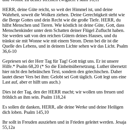
HERR, deine Güte reicht, so weit der Himmel ist, und deine
Wahrheit, soweit die Wolken ziehen. Deine Gerechtigkeit steht wie
die Berge Gottes und dein Recht wie die große Tiefe. HERR, du
hilfst Menschen und Tieren. Wie köstlich ist deine Güte, Gott, dass
Menschenkinder unter dem Schatten deiner Flügel Zuflucht haben.
Sie werden satt von den reichen Gütern deines Hauses, und du
tränkst sie mit Wonne wie mit einem Strom. Denn bei dir ist die
Quelle des Lebens, und in deinem Lichte sehen wir das Licht. Psalm
36,6-10
Gepriesen sei der Herr Tag für Tag! Gott trägt uns. Er ist unsere
Hilfe.* Psalm 68,20 (* So die Einheitsübersetzung. Luther übersetzt
hier nicht den hebräischen Text, sondern den griechischen. Daher
lautet dieser Vers bei ihm: Gelobt sei Gott täglich. Gott legt uns eine
Last auf, aber er hilft uns auch.)
Dies ist der Tag, den der HERR macht; wir wollen uns freuen und
fröhlich an ihm sein. Psalm 118,24
Es sollen dir danken, HERR, alle deine Werke und deine Heiligen
dich loben. Psalm 145,10
Ihr sollt in Freuden ausziehen und in Frieden geleitet werden. Jesaja
55,12a