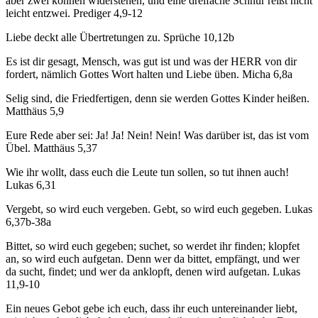
aber zwei können widerstehen, und eine dreifache Schnur reißt nicht
leicht entzwei. Prediger 4,9-12
Liebe deckt alle Übertretungen zu. Sprüche 10,12b
Es ist dir gesagt, Mensch, was gut ist und was der HERR von dir
fordert, nämlich Gottes Wort halten und Liebe üben. Micha 6,8a
Selig sind, die Friedfertigen, denn sie werden Gottes Kinder heißen.
Matthäus 5,9
Eure Rede aber sei: Ja! Ja! Nein! Nein! Was darüber ist, das ist vom
Übel. Matthäus 5,37
Wie ihr wollt, dass euch die Leute tun sollen, so tut ihnen auch!
Lukas 6,31
Vergebt, so wird euch vergeben. Gebt, so wird euch gegeben. Lukas
6,37b-38a
Bittet, so wird euch gegeben; suchet, so werdet ihr finden; klopfet
an, so wird euch aufgetan. Denn wer da bittet, empfängt, und wer
da sucht, findet; und wer da anklopft, denen wird aufgetan. Lukas
11,9-10
Ein neues Gebot gebe ich euch, dass ihr euch untereinander liebt,