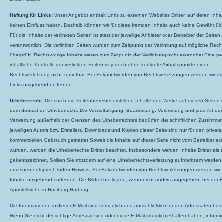
Haftung für Links:
Unser Angebot enthält Links zu externen Websites Dritter, auf deren Inhal
keinen Einfluss haben. Deshalb können wir für diese fremden Inhalte auch keine Gewähr ü
Für die Inhalte der verlinkten Seiten ist stets der jeweilige Anbieter oder Betreiber der Seiten
verantwortlich. Die verlinkten Seiten wurden zum Zeitpunkt der Verlinkung auf mögliche Rech
überprüft. Rechtswidrige Inhalte waren zum Zeitpunkt der Verlinkung nicht erkennbar.Eine 
inhaltliche Kontrolle der verlinkten Seiten ist jedoch ohne konkrete Anhaltspunkte einer
Rechtsverletzung nicht zumutbar. Bei Bekanntwerden von Rechtsverletzungen werden wir de
Links umgehend entfernen.
Urheberrecht:
Die durch die Seitenbetreiber erstellten Inhalte und Werke auf diesen Seiten 
dem deutschen Urheberrecht. Die Vervielfältigung, Bearbeitung, Verbreitung und jede Art der
Verwertung außerhalb der Grenzen des Urheberrechtes bedürfen der schriftlichen Zustimmu
jeweiligen Autors bzw. Erstellers. Downloads und Kopien dieser Seite sind nur für den private
kommerziellen Gebrauch gestattet.Soweit die Inhalte auf dieser Seite nicht vom Betreiber erst
wurden, werden die Urheberrechte Dritter beachtet. Insbesondere werden Inhalte Dritter als 
gekennzeichnet. Sollten Sie trotzdem auf eine Urheberrechtsverletzung aufmerksam werden, 
um einen entsprechenden Hinweis. Bei Bekanntwerden von Rechtsverletzungen werden wir 
Inhalte umgehend entfernen. Die Bildrechte liegen, wenn nicht anders angegeben, bei der E
Apostelkirche in Hamburg-Harburg.
Die Informationen in dieser E-Mail sind vertraulich und ausschließlich für den Adressaten bes
Wenn Sie nicht der richtige Adressat sind oder diese E-Mail irrtümlich erhalten haben, informi