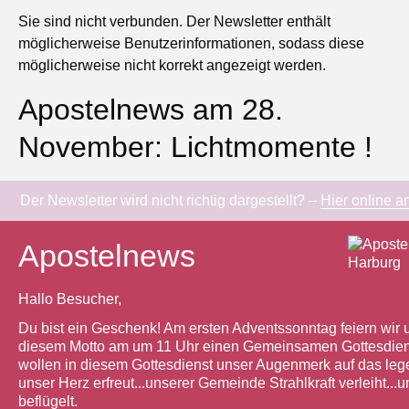
Sie sind nicht verbunden. Der Newsletter enthält
möglicherweise Benutzerinformationen, sodass diese
möglicherweise nicht korrekt angezeigt werden.
Apostelnews am 28.
November: Lichtmomente !
Der Newsletter wird nicht richtig dargestellt? –
Hier online a
Apostelnews
Hallo Besucher,
Du bist ein Geschenk! Am ersten Adventssonntag feiern wir 
diesem Motto am um 11 Uhr einen Gemeinsamen Gottesdien
wollen in diesem Gottesdienst unser Augenmerk auf das leg
unser Herz erfreut...unserer Gemeinde Strahlkraft verleiht...u
beflügelt.