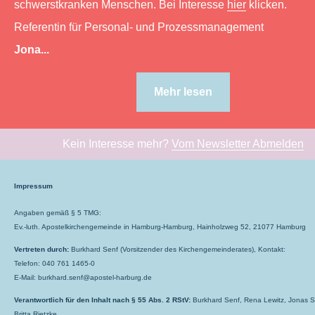
schwerstkranken Menschen. Bei Interesse
hier
klicken.
Referentin für Personal- und Prozessmanagement
Jona...
Mehr lesen
Kein Interesse mehr?
Vom Newsletter Abmelden
Impressum
Angaben gemäß § 5 TMG:
Ev.-luth. Apostelkirchengemeinde in Hamburg-Hamburg, Hainholzweg 52, 21077 Hamburg
Vertreten durch:
Burkhard Senf (Vorsitzender des Kirchengemeinderates), Kontakt:
Telefon: 040 761 1465-0
E-Mail: burkhard.senf@apostel-harburg.de
Verantwortlich für den Inhalt nach § 55 Abs. 2 RStV:
Burkhard Senf, Rena Lewitz, Jonas S
Britta Rietzke