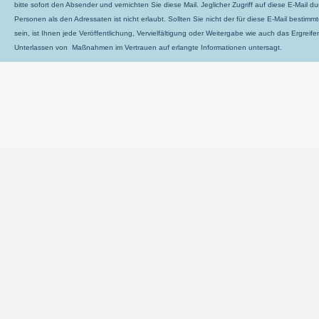
bitte sofort den Absender und vernichten Sie diese Mail. Jeglicher Zugriff auf diese E-Mail d
Personen als den Adressaten ist nicht erlaubt. Sollten Sie nicht der für diese E-Mail bestimm
sein, ist Ihnen jede Veröffentlichung, Vervielfältigung oder Weitergabe wie auch das Ergreife
Unterlassen von Maßnahmen im Vertrauen auf erlangte Informationen untersagt.