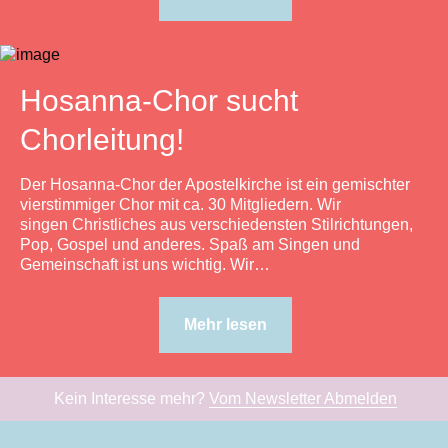
Hosanna-Chor sucht
Chorleitung!
Der Hosanna-Chor der Apostelkirche ist ein gemischter
vierstimmiger Chor mit ca. 30 Mitgliedern. Wir
singen Christliches aus verschiedensten Stil­richtungen,
Pop, Gospel und anderes. Spaß am Singen und
Gemeinschaft ist uns wichtig. Wir…
Mehr lesen
Kein Interesse mehr?
Vom Newsletter Abmelden