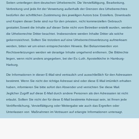
Seiten unterliegen dem deutschen Urheberrecht. Die Vervielfältigung, Bearbeitung,
Verbreitung und jede Art der Verwertung außerhalb der Grenzen des Urheberrechtes
bedürfen der schriftlichen Zustimmung des jeweiligen Autors bzw. Erstellers. Downloads
und Kopien dieser Seite sind nur für den privaten, nicht kommerziellen Gebrauch
gestattet.Soweit die Inhalte auf dieser Seite nicht vom Betreiber erstellt wurden, werden
die Urheberrechte Dritter beachtet. Insbesondere werden Inhalte Dritter als solche
gekennzeichnet. Sollten Sie trotzdem auf eine Urheberrechtsverletzung aufmerksam
werden, bitten wir um einen entsprechenden Hinweis. Bei Bekanntwerden von
Rechtsverletzungen werden wir derartige Inhalte umgehend entfernen. Die Bildrechte
liegen, wenn nicht anders angegeben, bei der Ev.-Luth. Apostelkirche in Hamburg-
Harburg.
Die Informationen in dieser E-Mail sind vertraulich und ausschließlich für den Adressaten
bestimmt. Wenn Sie nicht der richtige Adressat sind oder diese E-Mail irrtümlich erhalten
haben, informieren Sie bitte sofort den Absender und vernichten Sie diese Mail.
Jeglicher Zugriff auf diese E-Mail durch andere Personen als den Adressaten ist nicht
erlaubt. Sollten Sie nicht der für diese E-Mail bestimmte Adressat sein, ist Ihnen jede
Veröffentlichung, Vervielfältigung oder Weitergabe wie auch das Ergreifen oder
Unterlassen von Maßnahmen im Vertrauen auf erlangte Informationen untersagt.