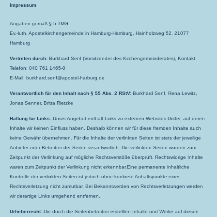
Impressum
Angaben gemäß § 5 TMG:
Ev.-luth. Apostelkirchengemeinde in Hamburg-Hamburg, Hainholzweg 52, 21077
Hamburg
Vertreten durch:
Burkhard Senf (Vorsitzender des Kirchengemeinderates), Kontakt:
Telefon: 040 761 1465-0
E-Mail: burkhard.senf@apostel-harburg.de
Verantwortlich für den Inhalt nach § 55 Abs. 2 RStV:
Burkhard Senf, Rena Lewitz,
Jonas Senner, Britta Rietzke
Haftung für Links:
Unser Angebot enthält Links zu externen Websites Dritter, auf deren
Inhalte wir keinen Einfluss haben. Deshalb können wir für diese fremden Inhalte auch
keine Gewähr übernehmen. Für die Inhalte der verlinkten Seiten ist stets der jeweilige
Anbieter oder Betreiber der Seiten verantwortlich. Die verlinkten Seiten wurden zum
Zeitpunkt der Verlinkung auf mögliche Rechtsverstöße überprüft. Rechtswidrige Inhalte
waren zum Zeitpunkt der Verlinkung nicht erkennbar.Eine permanente inhaltliche
Kontrolle der verlinkten Seiten ist jedoch ohne konkrete Anhaltspunkte einer
Rechtsverletzung nicht zumutbar. Bei Bekanntwerden von Rechtsverletzungen werden
wir derartige Links umgehend entfernen.
Urheberrecht:
Die durch die Seitenbetreiber erstellten Inhalte und Werke auf diesen