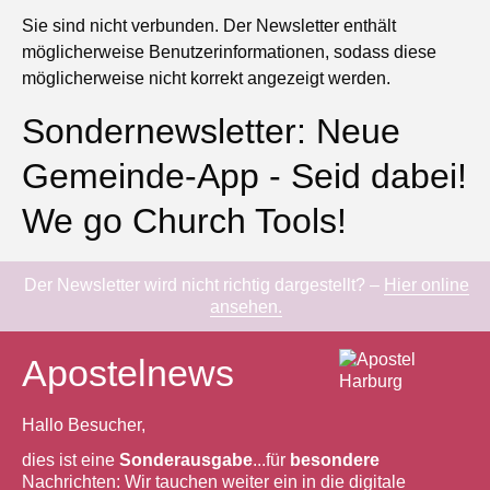
Sie sind nicht verbunden. Der Newsletter enthält
möglicherweise Benutzerinformationen, sodass diese
möglicherweise nicht korrekt angezeigt werden.
Sondernewsletter: Neue
Gemeinde-App - Seid dabei!
We go Church Tools!
Der Newsletter wird nicht richtig dargestellt? –
Hier online
ansehen.
Apostelnews
Hallo Besucher,
dies ist eine
Sonderausgabe
...für
besondere
Nachrichten: Wir tauchen weiter ein in die digitale