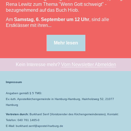
Rena Lewitz zum Thema "Wenn Gott schweigt" -
bezugnehmend auf das Buch Hiob.
Am
Samstag, 6. September um 12 Uhr
, sind alle
Erstklässer mit ihren...
Mehr lesen
Kein Interesse mehr?
Vom Newsletter Abmelden
Impressum
Angaben gemäß § 5 TMG:
Ev.-luth. Apostelkirchengemeinde in Hamburg-Hamburg, Hainholzweg 52, 21077
Hamburg
Vertreten durch:
Burkhard Senf (Vorsitzender des Kirchengemeinderates), Kontakt:
Telefon: 040 761 1465-0
E-Mail: burkhard.senf@apostel-harburg.de