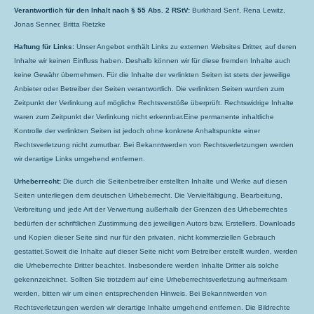
Verantwortlich für den Inhalt nach § 55 Abs. 2 RStV:
Burkhard Senf, Rena Lewitz,
Jonas Senner, Britta Rietzke
Haftung für Links:
Unser Angebot enthält Links zu externen Websites Dritter, auf deren
Inhalte wir keinen Einfluss haben. Deshalb können wir für diese fremden Inhalte auch
keine Gewähr übernehmen. Für die Inhalte der verlinkten Seiten ist stets der jeweilige
Anbieter oder Betreiber der Seiten verantwortlich. Die verlinkten Seiten wurden zum
Zeitpunkt der Verlinkung auf mögliche Rechtsverstöße überprüft. Rechtswidrige Inhalte
waren zum Zeitpunkt der Verlinkung nicht erkennbar.Eine permanente inhaltliche
Kontrolle der verlinkten Seiten ist jedoch ohne konkrete Anhaltspunkte einer
Rechtsverletzung nicht zumutbar. Bei Bekanntwerden von Rechtsverletzungen werden
wir derartige Links umgehend entfernen.
Urheberrecht:
Die durch die Seitenbetreiber erstellten Inhalte und Werke auf diesen
Seiten unterliegen dem deutschen Urheberrecht. Die Vervielfältigung, Bearbeitung,
Verbreitung und jede Art der Verwertung außerhalb der Grenzen des Urheberrechtes
bedürfen der schriftlichen Zustimmung des jeweiligen Autors bzw. Erstellers. Downloads
und Kopien dieser Seite sind nur für den privaten, nicht kommerziellen Gebrauch
gestattet.Soweit die Inhalte auf dieser Seite nicht vom Betreiber erstellt wurden, werden
die Urheberrechte Dritter beachtet. Insbesondere werden Inhalte Dritter als solche
gekennzeichnet. Sollten Sie trotzdem auf eine Urheberrechtsverletzung aufmerksam
werden, bitten wir um einen entsprechenden Hinweis. Bei Bekanntwerden von
Rechtsverletzungen werden wir derartige Inhalte umgehend entfernen. Die Bildrechte